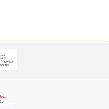
os...
...