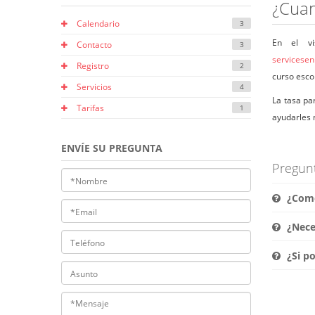
¿Cuan
Calendario
3
En el v
Contacto
3
servicesen
Registro
2
curso esco
Servicios
4
La tasa pa
Tarifas
1
ayudarles 
ENVÍE SU PREGUNTA
Pregun
¿Como 
¿Nece
¿Si po