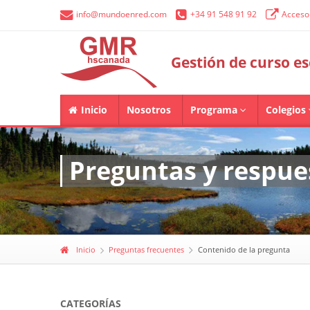
info@mundoenred.com
+34 91 548 91 92
Acceso 
Gestión de curso e
Inicio
Nosotros
Programa
Colegios
Preguntas y respue
Inicio
Preguntas frecuentes
Contenido de la pregunta
CATEGORÍAS