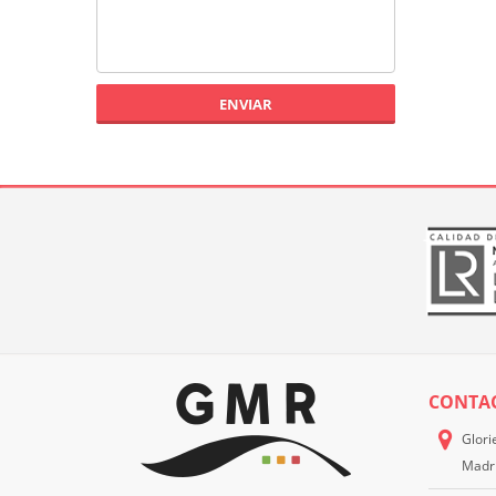
ENVIAR
CONTA
Glori
Madr