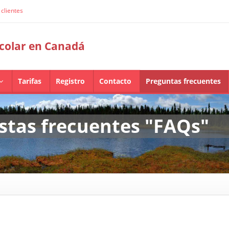
clientes
scolar en Canadá
Tarifas
Registro
Contacto
Preguntas frecuentes
stas frecuentes "FAQs"