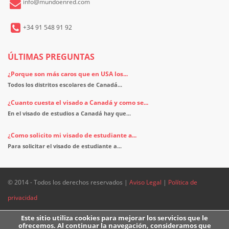
info@mundoenred.com
+34 91 548 91 92
ÚLTIMAS PREGUNTAS
¿Porque son más caros que en USA los...
Todos los distritos escolares de Canadá...
¿Cuanto cuesta el visado a Canadá y como se...
En el visado de estudios a Canadá hay que...
¿Como solicito mi visado de estudiante a...
Para solicitar el visado de estudiante a...
© 2014 - Todos los derechos reservados |
Aviso Legal
|
Política de
privacidad
Este sitio utiliza cookies para mejorar los servicios que le
ofrecemos. Al continuar la navegación, consideramos que