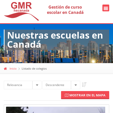
Gestión de curso
escolar en Canadá
Nuestras escuelas en
Canadá
Inicio
Listado de colegios
Relevancia
Descendente
MOSTRAR EN EL MAPA