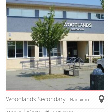
Woodlands Secondary
- Nanaimo
Público
Mixto
595 estudiantes